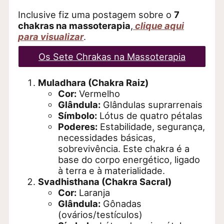
Inclusive fiz uma postagem sobre o
7
chakras na massoterapia
,
clique aqui
para visualizar
.
Os Sete Chrakas na Massoterapia
Muladhara (Chakra Raiz)
Cor:
Vermelho
Glândula:
Glândulas suprarrenais
Símbolo:
Lótus de quatro pétalas
Poderes:
Estabilidade, segurança,
necessidades básicas,
sobrevivência. Este chakra é a
base do corpo energético, ligado
à terra e à materialidade.
Svadhisthana (Chakra Sacral)
Cor:
Laranja
Glândula:
Gônadas
(ovários/testículos)