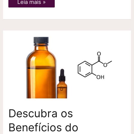
Curso
Leia mais »
de
Pomadas
e
Óleos
Terapêuticos
Para
Massagem
em
Recife
Descubra os
Benefícios do