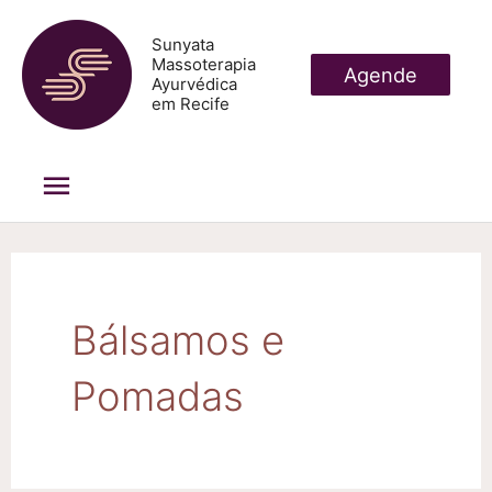
Ir
Sunyata
para
Massoterapia
Agende
Ayurvédica
o
em Recife
conteúdo
Menu
principal
Bálsamos e
Pomadas