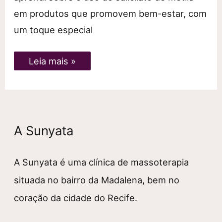
em produtos que promovem bem-estar, com
um toque especial
Descubra
Leia mais »
os
Benefícios
do
Salicilato
de
Metila
em
A Sunyata
Bálsamos
e
Pomadas
Terapêuticas
A Sunyata é uma clínica de massoterapia
situada no bairro da Madalena, bem no
coração da cidade do Recife.