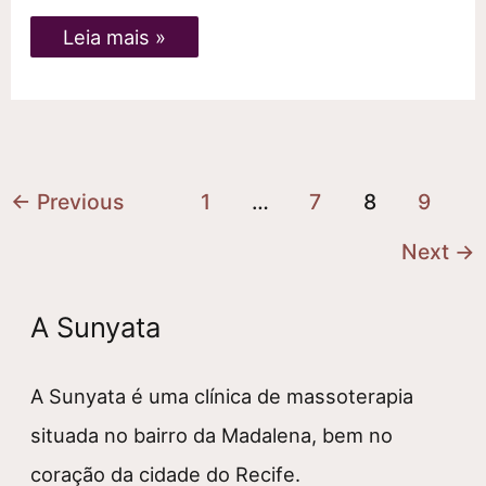
Por
Leia mais »
que
escolhi
massoterapia
como
profissão
←
Previous
1
…
7
8
9
Next
→
A Sunyata
A Sunyata é uma clínica de massoterapia
situada no bairro da Madalena, bem no
coração da cidade do Recife.