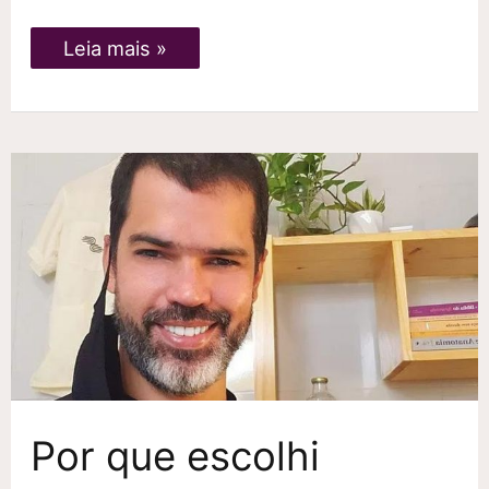
Curso
Leia mais »
de
massoterapia
em
Recife
Por que escolhi