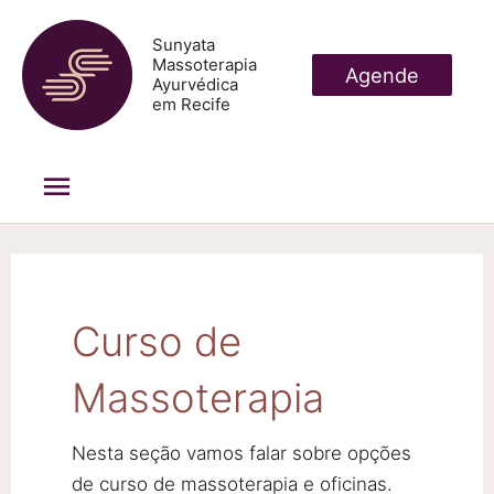
Ir
Sunyata
para
Massoterapia
Agende
Ayurvédica
o
em Recife
conteúdo
Menu
principal
Curso de
Massoterapia
Nesta seção vamos falar sobre opções
de curso de massoterapia e oficinas.