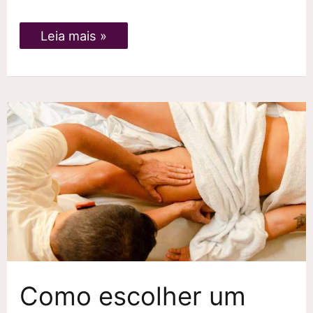
Curso
Leia mais »
de
Massoterapia
Ayurvédica
em
Recife
Como escolher um