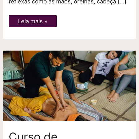
reflexas como as mãos, orelhas, cabeça […]
História
Leia mais »
da
Reflexologia
Podal
Curso de