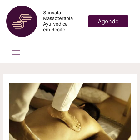
Ir
Sunyata
para
Massoterapia
Agende
Ayurvédica
o
em Recife
conteúdo
Menu
principal