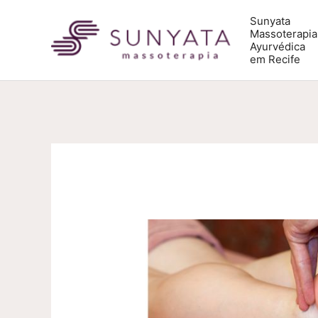
Ir
Sunyata
Massoterapia
para
Ayurvédica
em Recife
o
conteúdo