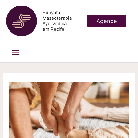
Ir
Sunyata
para
Massoterapia
Agende
Ayurvédica
o
em Recife
conteúdo
Menu
principal