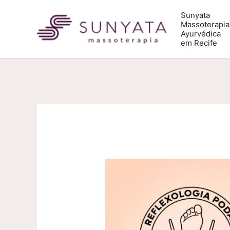
Ir
Sunyata
Massoterapia
para
Ayurvédica
em Recife
o
conteúdo