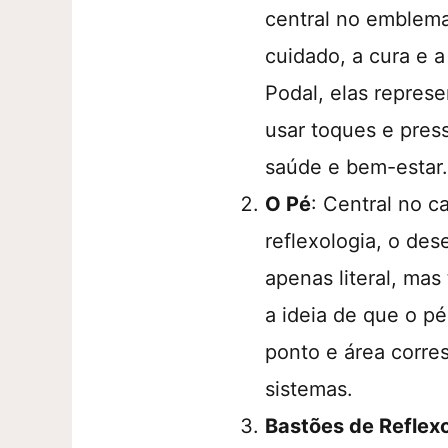
central no emblema
cuidado, a cura e 
Podal, elas repres
usar toques e pres
saúde e bem-estar
O Pé
: Central no 
reflexologia, o d
apenas literal, ma
a ideia de que o p
ponto e área corre
sistemas.
Bastões de Reflex